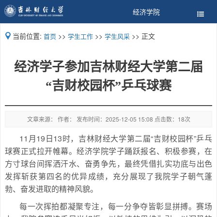
经济学院
当前位置:
>>
>>
>> 正文
首页
学生工作
学生风采
经济学子参加吉林财经大学第二届
“吉财校园杯”乒乓球赛
文章来源： 作者： 发布时间：2025-12-05 15:08 点击数：
18
次
11月19日13时，吉林财经大学第二届“吉财校园杯”乒乓
球赛正式拉开帷幕。经济学院学子踊跃报名、积极参赛，在
方寸球台间挥洒汗水、奋勇争先，最终凭借扎实功底与出色
发挥斩获第四名的优异成绩，充分展现了我院学子朝气蓬
勃、奋发进取的精神风貌。
每一次挥拍都凝聚专注，每一分争夺皆彰显拼搏。赛场