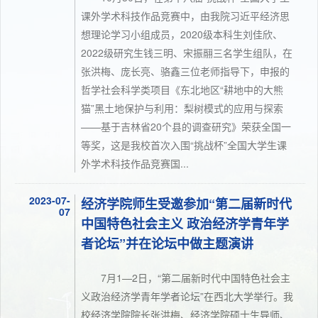
课外学术科技作品竞赛中，由我院习近平经济思
想理论学习小组成员，2020级本科生刘佳欣、
2022级研究生钱三明、宋振翮三名学生组队，在
张洪梅、庞长亮、骆鑫三位老师指导下，申报的
哲学社会科学类项目《东北地区“耕地中的大熊
猫”黑土地保护与利用：梨树模式的应用与探索
——基于吉林省20个县的调查研究》荣获全国一
等奖，这是我校首次入围“挑战杯”全国大学生课
外学术科技作品竞赛国...
2023-07-
经济学院师生受邀参加“第二届新时代
07
中国特色社会主义 政治经济学青年学
者论坛”并在论坛中做主题演讲
7月1—2日，“第二届新时代中国特色社会主
义政治经济学青年学者论坛”在西北大学举行。我
校经济学院院长张洪梅、经济学院硕士生导师、