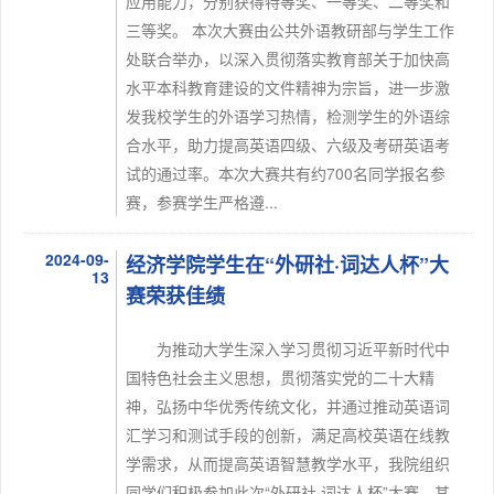
应用能力，分别获得特等奖、一等奖、二等奖和
三等奖。 本次大赛由公共外语教研部与学生工作
处联合举办，以深入贯彻落实教育部关于加快高
水平本科教育建设的文件精神为宗旨，进一步激
发我校学生的外语学习热情，检测学生的外语综
合水平，助力提高英语四级、六级及考研英语考
试的通过率。本次大赛共有约700名同学报名参
赛，参赛学生严格遵...
2024-09-
经济学院学生在“外研社·词达人杯”大
13
赛荣获佳绩
为推动大学生深入学习贯彻习近平新时代中
国特色社会主义思想，贯彻落实党的二十大精
神，弘扬中华优秀传统文化，并通过推动英语词
汇学习和测试手段的创新，满足高校英语在线教
学需求，从而提高英语智慧教学水平，我院组织
同学们积极参加此次“外研社·词达人杯”大赛。其