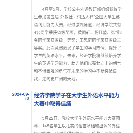
4月至5月，学校公共外语教研部组织我校学
生参加第五届“外教社・词达人杯”全国大学生英
语词汇能力大赛，经过激烈角逐，经济学院共有
4名同学荣获省级奖项，黄雨轩、杨钰堃、张博3
名同学荣获省级一等奖；王思奇同学荣获省级三
等奖。此次竞赛激发了学生的学习热情、提升了
学生的英语水平。未来，经济学院将继续培养学
生的英语学习能力，助力他们以蓬勃向上的朝气
和不惧困难的勇气在未来的学习中不断突破自
我，走向更广阔的天地。...
2024-09-
经济学院学子在大学生外语水平能力
13
大赛中取得佳绩
5月22日，我校大学生外语水平能力大赛闭
幕，145名学生以扎实的语言基础和出色的外语