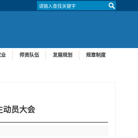
就业
师资队伍
发展规划
规章制度
业
式
教学团队
教学梯队
教学名师
人才培养模式示范区
吉林省优秀教学团队
实验示范教学中心
实习基地对外交流
重点学科
教材建设
生动员大会